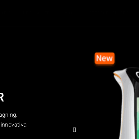
BOTAR
BRANSCHER
OM OSS
ÅTERFÖRSÄLJARE
R
agning,
 innovativa