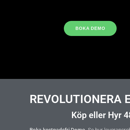
BOKA DEMO
REVOLUTIONERA E
Köp eller Hyr 
Boka kostnadsfri Demo.
Se hur leveransrob