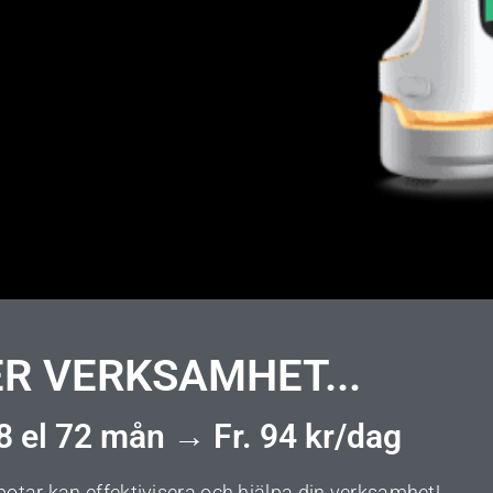
R VERKSAMHET...
48 el 72 mån → Fr. 94 kr/dag
otar kan effektivisera och hjälpa din verksamhet!